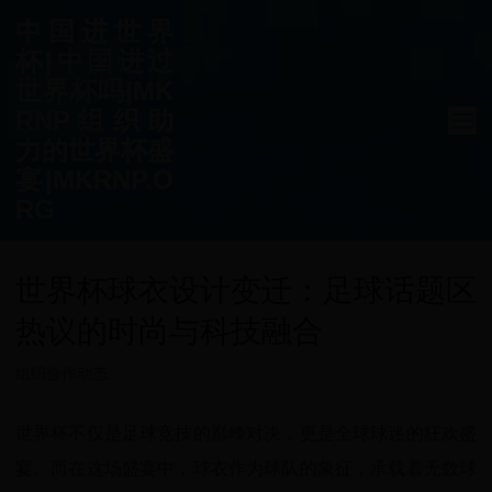
中国进世界
杯|中国进过
世界杯吗|MK
RNP组织助
力的世界杯盛
宴|MKRNP.O
RG
世界杯球衣设计变迁：足球话题区
热议的时尚与科技融合
组织合作动态
世界杯不仅是足球竞技的巅峰对决，更是全球球迷的狂欢盛
宴。而在这场盛宴中，球衣作为球队的象征，承载着无数球