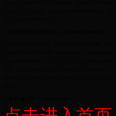
观众来说，世界杯不仅是足球的盛宴，更是欣赏“男神”的绝
佳机会。以下几位球星，凭借出众的外貌和卓越的实力，成
为了女人眼中的世界杯焦点。
1. 克里斯蒂亚诺·罗纳尔多（Cristiano Ronaldo）
作为葡萄牙队的灵魂人物，C罗不仅是足球界的传奇，更是
无数女性心中的“完美男神”。他健美的身材、深邃的眼神以
及标志性的庆祝动作，无一不让人心动。无论是场上的拼搏
精神，还是场下的时尚品味，C罗都展现出了独特的魅力。
他曾多次入选“全球最性感男人”榜单，难怪女性球迷们会为
他疯狂。
2. 保罗·迪巴拉（Paulo Dybala）
点击进入首页
阿根廷队的迪巴拉以其俊朗的外表和阳光的笑容赢得了大量