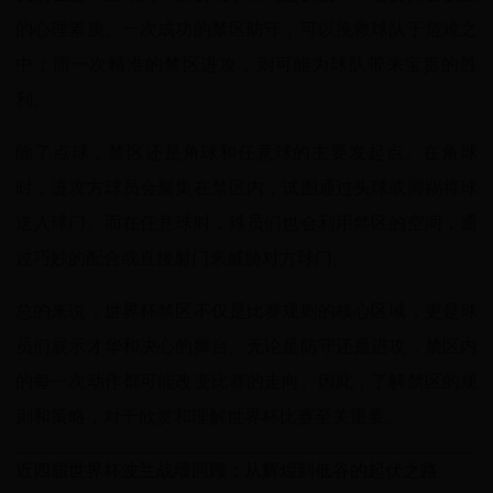
的心理素质。一次成功的禁区防守，可以挽救球队于危难之
中；而一次精准的禁区进攻，则可能为球队带来宝贵的胜
利。
除了点球，禁区还是角球和任意球的主要发起点。在角球
时，进攻方球员会聚集在禁区内，试图通过头球或脚踢将球
送入球门。而在任意球时，球员们也会利用禁区的空间，通
过巧妙的配合或直接射门来威胁对方球门。
总的来说，世界杯禁区不仅是比赛规则的核心区域，更是球
员们展示才华和决心的舞台。无论是防守还是进攻，禁区内
的每一次动作都可能改变比赛的走向。因此，了解禁区的规
则和策略，对于欣赏和理解世界杯比赛至关重要。
近四届世界杯波兰战绩回顾：从辉煌到低谷的起伏之路