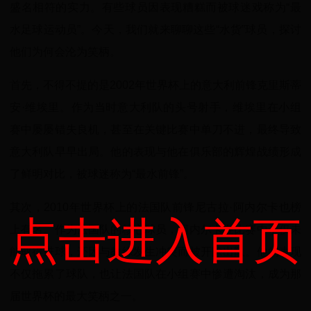
盛名相符的实力。有些球员因表现糟糕而被球迷戏称为“最
水足球运动员”。今天，我们就来聊聊这些“水货”球员，探讨
他们为何会沦为笑柄。
首先，不得不提的是2002年世界杯上的意大利前锋克里斯蒂
安·维埃里。作为当时意大利队的头号射手，维埃里在小组
赛中屡屡错失良机，甚至在关键比赛中单刀不进，最终导致
意大利队早早出局。他的表现与他在俱乐部的辉煌战绩形成
了鲜明对比，被球迷称为“最水前锋”。
其次，2010年世界杯上的法国队前锋尼古拉·阿内尔卡也榜
点击进入首页
上有名。作为法国队的核心球员，阿内尔卡在比赛中不仅未
能取得进球，还因与教练发生冲突而被开除出队。他的表现
不仅拖累了球队，也让法国队在小组赛中惨遭淘汰，成为那
届世界杯的最大笑柄之一。