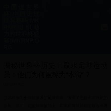
中国进世界
杯|中国进过
世界杯吗|MK
RNP组织助
力的世界杯盛
宴|MKRNP.O
RG
揭秘世界杯历史上最水足球运动
员：他们为何被称为“水货”？
组织合作动态
世界杯作为全球最顶级的足球赛事，吸引了无数天才球员的
参与。然而，在这片绿茵场上，并非所有球员都能展现出与