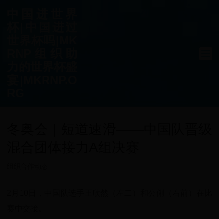
中国进世界
杯|中国进过
世界杯吗|MK
RNP组织助
力的世界杯盛
宴|MKRNP.O
RG
冬奥会｜短道速滑——中国队晋级
混合团体接力A组决赛
组织合作动态
2月10日，中国队选手王欣然（左二）和公俐（右前）在比
赛中交接。