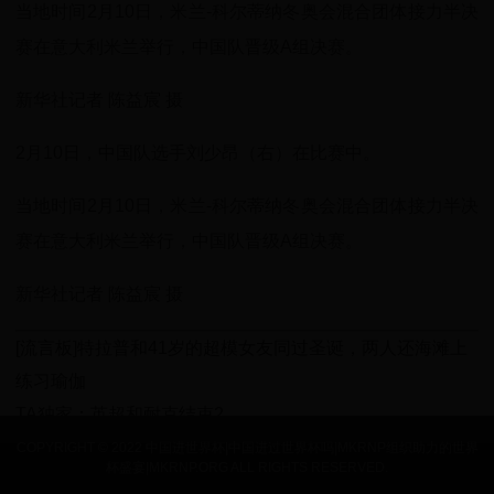
当地时间2月10日，米兰-科尔蒂纳冬奥会混合团体接力半决
赛在意大利米兰举行，中国队晋级A组决赛。
新华社记者 陈益宸 摄
2月10日，中国队选手刘少昂（右）在比赛中。
当地时间2月10日，米兰-科尔蒂纳冬奥会混合团体接力半决
赛在意大利米兰举行，中国队晋级A组决赛。
新华社记者 陈益宸 摄
[流言板]特拉普和41岁的超模女友同过圣诞，两人还海滩上
练习瑜伽
TA独家：英超和耐克结束2
COPYRIGHT © 2022 中国进世界杯|中国进过世界杯吗|MKRNP组织助力的世界
杯盛宴|MKRNP.ORG ALL RIGHTS RESERVED.