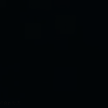
织合作动态