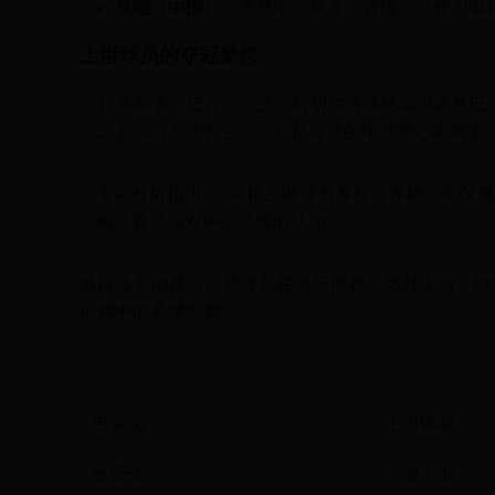
吴曦（中国）
：虽然中国队未能晋级，但作为申
上港球员的夺冠梦想
奥斯卡（巴西）
：这位前切尔西球星渴望随桑巴
穆伊（澳大利亚）
：袋鼠军团的中场核心期待创
专家分析指出："申花上港球员参加世界杯，不仅
响世界足坛对中国足球的认知。"
值得注意的是，这些球员在俱乐部都是绝对主力，如
征程中的关键因素。
球员
俱乐部
巴索戈
上海申花
奥斯卡
上海上港