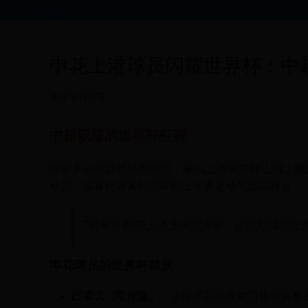
申花上港球员闪耀世界杯：中
专业支持服务
中超双星的世界杯征程
随着卡塔尔世界杯的临近，来自上海申花和上海上港
球员，即将代表各自国家站上世界足球的最高舞台。
"能够从申花/上港走向世界杯，这是对我职业生
申花球员的世界杯前景
巴索戈（喀麦隆）
：这位申花锋线尖刀将肩负非