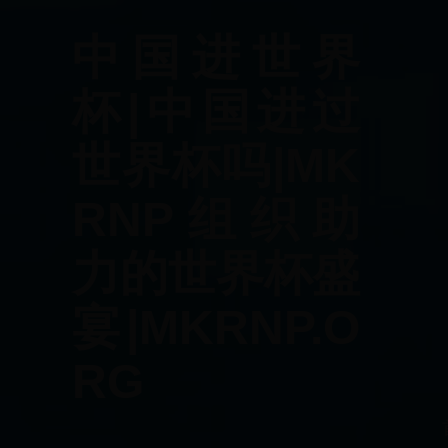
中国进世界
杯|中国进过
世界杯吗|MK
RNP组织助
力的世界杯盛
宴|MKRNP.O
RG