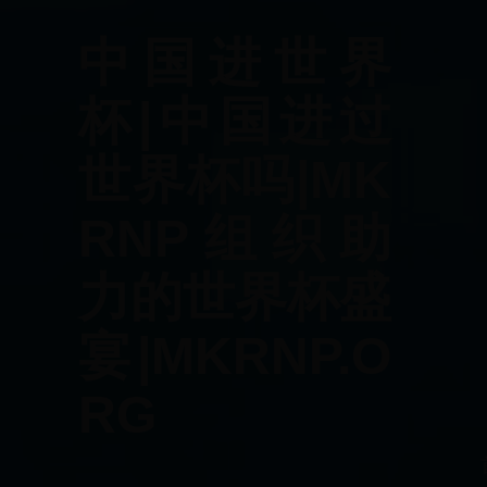
中国进世界
杯|中国进过
世界杯吗|MK
RNP组织助
力的世界杯盛
宴|MKRNP.O
RG