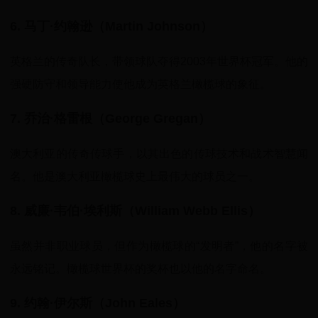
6. 马丁·约翰逊（Martin Johnson）
英格兰的传奇队长，带领球队夺得2003年世界杯冠军。他的
强硬防守和领导能力使他成为英格兰橄榄球的象征。
7. 乔治·格雷根（George Gregan）
澳大利亚的传奇传球手，以其出色的传球技术和战术智慧闻
名。他是澳大利亚橄榄球史上最伟大的球员之一。
8. 威廉·韦伯·埃利斯（William Webb Ellis）
虽然并非职业球员，但作为橄榄球的“发明者”，他的名字被
永远铭记。橄榄球世界杯的奖杯也以他的名字命名。
9. 约翰·伊尔斯（John Eales）