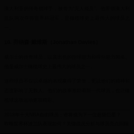
澳大利亚的传奇锁球手，被誉为“无人能及”。他带领澳大利
亚队两次夺得世界杯冠军，是橄榄球史上最伟大的球员之
一。
10. 乔纳森·戴维斯（Jonathan Davies）
威尔士的传奇球员，以其出色的控球能力和得分能力闻名。
他是威尔士橄榄球史上最伟大的球员之一。
这些球员不仅以卓越的表现赢得了荣誉，更以他们的精神和
态度影响了无数人。他们的故事激励着新一代球员，也让橄
榄球这项运动更加精彩。
2018年十大NBA自由球员：谁将成为下一位超级巨星？
昨晚世界杯波兰队表现如何？关键战况分析与球员亮点回顾