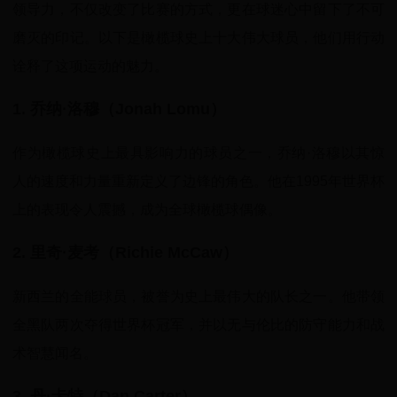
领导力，不仅改变了比赛的方式，更在球迷心中留下了不可
磨灭的印记。以下是橄榄球史上十大伟大球员，他们用行动
诠释了这项运动的魅力。
1. 乔纳·洛穆（Jonah Lomu）
作为橄榄球史上最具影响力的球员之一，乔纳·洛穆以其惊
人的速度和力量重新定义了边锋的角色。他在1995年世界杯
上的表现令人震撼，成为全球橄榄球偶像。
2. 里奇·麦考（Richie McCaw）
新西兰的全能球员，被誉为史上最伟大的队长之一。他带领
全黑队两次夺得世界杯冠军，并以无与伦比的防守能力和战
术智慧闻名。
3. 丹·卡特（Dan Carter）