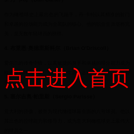
作为橄榄球史上最出色的飞踢手，丹·卡特以其精准的射门
和卓越的控场能力成为全黑队的核心。他的职业生涯堪称完
美，是无数年轻球员的榜样。
4. 布莱恩·奥德里斯科尔（Brian O'Driscoll）
爱尔兰的传奇中锋，以其敏捷的身手和卓越的得分能力成为
点击进入首页
欧洲橄榄球的象征。他的职业生涯长达15年，留下了无数经
典时刻。
5. 塞尔吉奥·帕里斯（Sergio Parisse）
意大利的骄傲，被誉为现代橄榄球最全面的八号球员。他以
其出色的控球能力和领导力，成为意大利橄榄球史上最伟大
的球员之一。