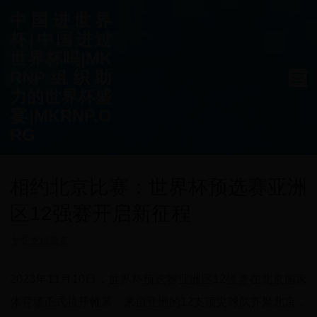
中国进世界
杯|中国进过
世界杯吗|MK
RNP组织助
力的世界杯盛
宴|MKRNP.O
RG
相约北京比赛：世界杯预选赛亚洲
区12强赛开启新征程
专业支持服务
2023年11月10日，世界杯预选赛亚洲区12强赛在北京国家
体育场正式拉开帷幕。来自亚洲的12支顶尖球队齐聚北京，