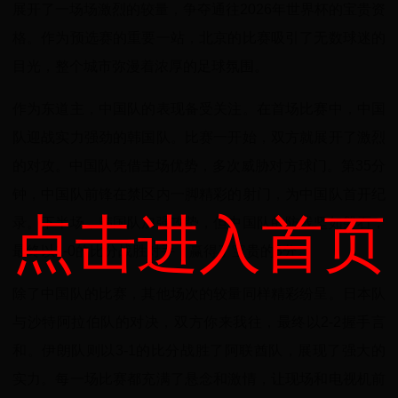
展开了一场场激烈的较量，争夺通往2026年世界杯的宝贵资
格。作为预选赛的重要一站，北京的比赛吸引了无数球迷的
目光，整个城市弥漫着浓厚的足球氛围。
作为东道主，中国队的表现备受关注。在首场比赛中，中国
队迎战实力强劲的韩国队。比赛一开始，双方就展开了激烈
的对攻。中国队凭借主场优势，多次威胁对方球门。第35分
钟，中国队前锋在禁区内一脚精彩的射门，为中国队首开纪
点击进入首页
录。下半场，韩国队加强攻势，但中国队的防线坚如磐石，
最终以1-0的比分战胜对手，赢得了宝贵的3分。
除了中国队的比赛，其他场次的较量同样精彩纷呈。日本队
与沙特阿拉伯队的对决，双方你来我往，最终以2-2握手言
和。伊朗队则以3-1的比分战胜了阿联酋队，展现了强大的
实力。每一场比赛都充满了悬念和激情，让现场和电视机前