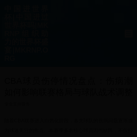
中国进世界
杯|中国进过
世界杯吗|MK
RNP组织助
力的世界杯盛
宴|MKRNP.O
RG
CBA球员伤停情况盘点：伤病潮
如何影响联赛格局与球队战术调整
专业支持服务
随着CBA联赛进入白热化阶段，各支球队的伤病问题逐渐成
为球迷关注的焦点。本赛季多名核心球员因伤缺阵，不仅打