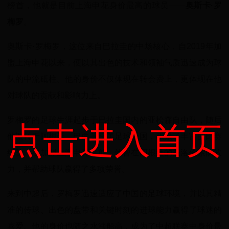
榜首，他就是目前上海申花身价最高的球员——
奥斯卡·罗
梅罗
。
奥斯卡·罗梅罗，这位来自巴拉圭的中场核心，自2019年加
盟上海申花以来，便以其出色的技术和领袖气质迅速成为球
队的中流砥柱。他的身价不仅体现在转会费上，更体现在他
对球队的贡献和影响力上。
罗梅罗的足球生涯起步于巴拉圭国内的亚松森自由队，随后
点击进入首页
他辗转于阿根廷、巴西等南美足球强国，积累了丰富的比赛
经验。在加盟上海申花之前，他曾在阿根廷的圣洛伦索队效
力，并帮助球队赢得了多项荣誉。
来到中超后，罗梅罗迅速适应了中国的足球环境，并以其精
准的传球、出色的盘带和关键时刻的进球能力赢得了球迷的
喜爱。他的身价也随之水涨船高，成为了中超联赛中身价最