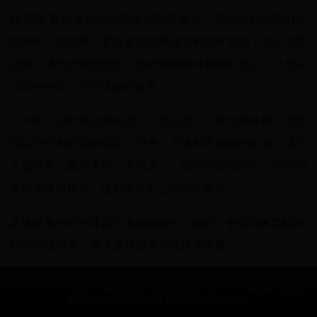
丹尼斯·罗德曼虽然以篮板和防守著称，但他在公牛队的作
用同样不可忽视。罗德曼的篮板能力和防守意识，为公牛队
提供了强大的内线支持。他的拼搏精神和团队意识，让他在
球队中扮演了不可或缺的角色。
公牛队夺冠时球员的表现，不仅仅是个人能力的体现，更是
团队合作和默契的结晶。乔丹、皮蓬和罗德曼的组合，成为
了篮球史上最伟大的三人组之一。他们的辉煌时刻，至今仍
被球迷津津乐道，成为篮球史上的经典篇章。
足球比赛中对方球员下体碰撞事件：规则、争议与体育精神
NBA与世锦赛：两大篮球盛事的碰撞与交融
COPYRIGHT © 2022 中国进世界杯|中国进过世界杯吗|MKRNP组织助力的世界
杯盛宴|MKRNP.ORG ALL RIGHTS RESERVED.