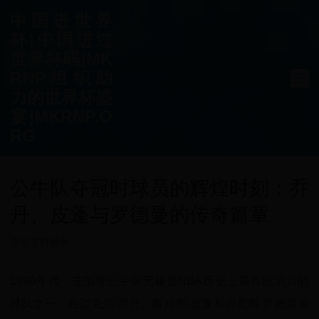
中国进世界
杯|中国进过
世界杯吗|MK
RNP组织助
力的世界杯盛
宴|MKRNP.O
RG
公牛队夺冠时球员的辉煌时刻：乔
丹、皮蓬与罗德曼的传奇篇章
专业支持服务
1990年代，芝加哥公牛队无疑是NBA历史上最具统治力的
球队之一。在迈克尔·乔丹、斯科蒂·皮蓬和丹尼斯·罗德曼等