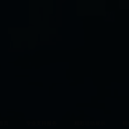
首页
专业支持服务
精彩活动展示
组