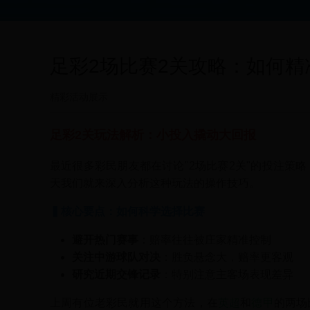
足彩2场比赛2关攻略：如何
精彩活动展示
足彩2关玩法解析：小投入撬动大回报
最近很多彩民朋友都在讨论"2场比赛2关"的投注策
天我们就来深入分析这种玩法的操作技巧。
▍核心要点：如何科学选择比赛
避开热门赛事
：赔率往往被庄家精准控制
关注中游球队对决
：胜负悬念大，赔率更客观
研究近期交锋记录
：特别注意主客场表现差异
上周有位老彩民就用这个方法，在
英超
和
德甲
的两场