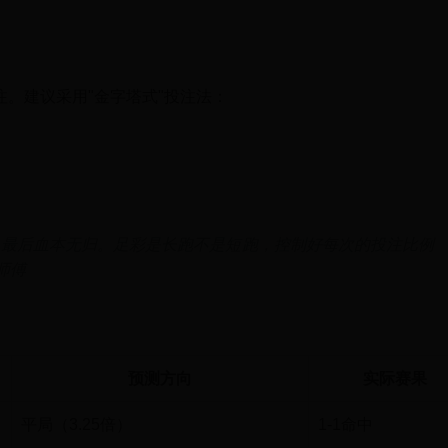
。建议采用"金字塔式"投注法：
，最后血本无归。足彩是长跑不是短跑，控制好每次的投注比例
师傅
预测方向
实际赛果
平局（3.25倍）
1-1命中