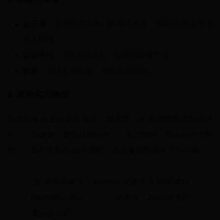
止汗带
：推荐使用Nike Dri-FIT材质，能有效防止汗水
流入眼睛
运动毛巾
：至少准备2条，比赛间隙擦汗用
护腕
：减轻手腕负担，预防运动损伤
4. 其他实用物品
我的装备包里永远会放着：能量胶（比赛间隙快速补充体
力）、肌效贴（紧急处理小伤）、备用鞋带（防止比赛中断
裂）。去年世界杯1/4决赛时，就是备用鞋带救了我一命。
"在顶级赛事中，1%的装备差异可能导致10
0%的胜负差距。" —— 张继科，2016年里约
奥运会冠军