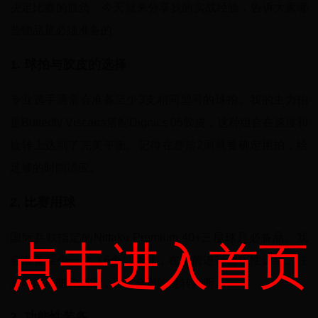
决定比赛的胜负。今天就来分享我的实战经验，告诉大家哪
些物品是必须准备的。
1. 球拍与胶皮的选择
专业选手通常会准备至少3支相同型号的球拍。我的主力拍
是Butterfly Viscaria搭配Dignics 05胶皮，这种组合在速度和
旋转上达到了完美平衡。记得在赛前2周就要确定用拍，给
足够的时间适应。
2. 比赛用球
国际乒联指定的Nittaku Premium 40+三星球是必备品。我
点击进入首页
会准备至少一盒（6个）新球，在赛前进行适应性训练。注
意球体不能有划痕，否则会影响旋转判断。
3. 功能性装备