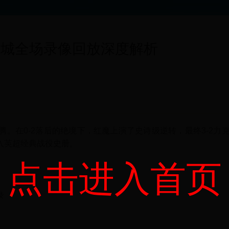
曼城全场录像回放深度解析
。在0-2落后的绝境下，红魔上演了史诗级逆转，最终3-2力
入英超经典战役史册。
点击进入首页
录