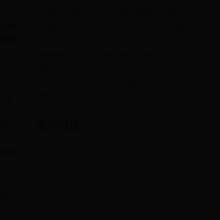
奥林匹克公园世界杯比赛：激情与荣耀的碰撞
找到替
揭秘葡萄牙注册球员：从青训体系到国家队荣耀
的快速
的成长之路
激情碰撞！2023年29日世界杯战况录像：精彩瞬
间回顾与未来展望
曼城
为什么运动员在世界杯比赛中都偏爱使用横拍？
揭秘背后的技术优势！
18
友情链接
58%
关注的
—天