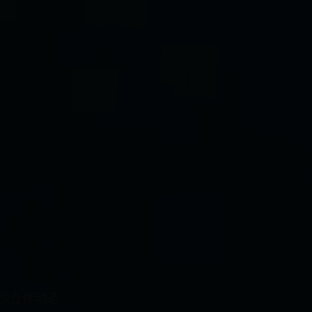
织合作动态