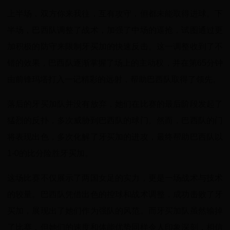
上半场，双方你来我往，互有攻守，但都未能取得进球。下
半场，巴西队调整了战术，加强了中场的逼抢，试图通过更
加积极的防守来限制牙买加的快速反击。这一调整收到了不
错的效果，巴西队逐渐掌握了场上的主动权，并在第65分钟
由前锋玛塔打入一记精彩的远射，帮助巴西队取得了领先。
落后的牙买加队并没有放弃，她们在比赛的最后阶段发起了
猛烈的反扑，多次威胁到巴西队的球门。然而，巴西队的门
将表现出色，多次化解了牙买加的进攻，最终帮助巴西队以
1-0的比分险胜牙买加。
这场比赛不仅展示了两国女足的实力，更是一场战术与技术
的较量。巴西队凭借出色的控球和战术调整，成功击败了牙
买加，展现出了她们作为强队的风范。而牙买加队虽然输掉
了比赛，但她们的速度和体能优势同样令人印象深刻，相信