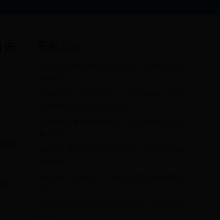
团未
最新发表
2023年世界杯100米比赛成绩表：速度与激情的
巅峰对决
世界杯赛场上的“龙”将风云：盘点那些名字带龙
的传奇球员与他们的高光时刻
伊朗与摩洛哥的世界杯对决：沙漠之鹰与波斯雄
狮的较量
队的数
2023年世界杯100米比赛成绩表：速度与激情的
巅峰对决
足球世界杯现场比分：实时追踪每场比赛的精彩
一位
瞬间
猛龙队球员交易波及世界杯体育圈，新东家引发
热议