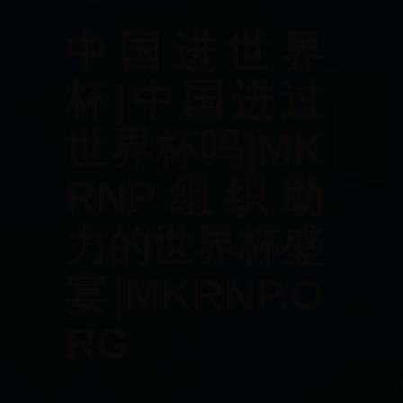
中国进世界
杯|中国进过
世界杯吗|MK
RNP组织助
力的世界杯盛
宴|MKRNP.O
RG