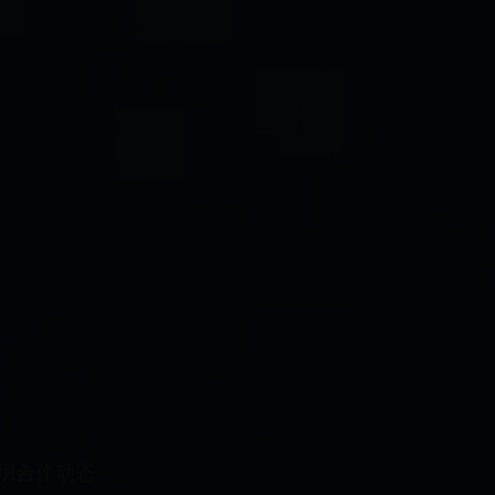
织合作动态