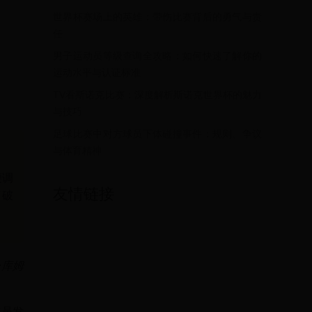
世界杯赛场上的英雄：带伤比赛背后的勇气与责
任
男子运动员等级查询全攻略：如何快速了解你的
运动水平与认证标准
TV看斯诺克比赛：深度解析斯诺克世界杯的魅力
与技巧
足球比赛中对方球员下体碰撞事件：规则、争议
与体育精神
腰调
友情链接
了破
·库姆
球员发