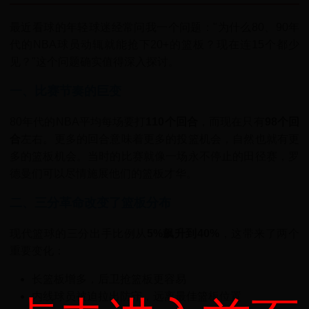
最近看球的年轻球迷经常问我一个问题："为什么80、90年
代的NBA球员动辄就能抢下20+的篮板？现在连15个都少
见？"这个问题确实值得深入探讨。
一、比赛节奏的巨变
80年代的NBA平均每场要打
110个回合
，而现在只有
98个回
合
左右。更多的回合意味着更多的投篮机会，自然也就有更
多的篮板机会。当时的比赛就像一场永不停止的田径赛，罗
德曼们可以尽情施展他们的篮板才华。
二、三分革命改变了篮板分布
现代篮球的三分出手比例从
5%飙升到40%
，这带来了两个
重要变化：
长篮板增多，后卫抢篮板更容易
内线球员被迫拉出防守，远离最佳篮板位置