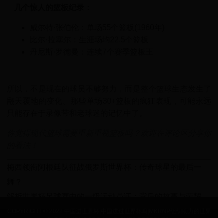
几个惊人的篮板纪录：
威尔特·张伯伦：单场55个篮板(1960年)
比尔·拉塞尔：生涯场均22.5个篮板
丹尼斯·罗德曼：连续7个赛季篮板王
所以，不是现在的球员不够努力，而是整个篮球生态发生了
翻天覆地的变化。那些单场30+篮板的疯狂表现，可能永远
只能存在于录像带和老球迷的记忆中了。
你觉得现代篮球需要重新重视篮板吗？欢迎在评论区分享你
的看法！
梅西领衔阿根廷队征战俄罗斯世界杯：传奇球星的最后一
舞？
解析世界杯足球赛中的一级运动员证：背后的故事与荣耀
COPYRIGHT © 2022 中国进世界杯|中国进过世界杯吗|MKRNP组织助力的世界