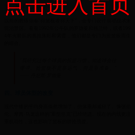
点击进入首页
三、战术体系的进化
以前的教练信奉"得篮板者得天下"，会专门设计
双塔战术
来
统治禁区。看看1992年公牛队的罗德曼和格兰特，或者199
4年火箭队的奥拉朱旺和索普，他们都是专门为抢篮板而生
的组合。
"我研究过每个球员的投篮习惯，知道球会往
哪弹。抢篮板不是靠运气，而是靠准备。"
—— 丹尼斯·罗德曼
四、球员体型的改变
现代中锋的平均身高虽然增加了，但体重却减轻了。像张伯
伦、摩西·马龙这样的"重型坦克"已经绝迹。现在的内线更注
重机动性，这也影响了篮板的拼抢强度。