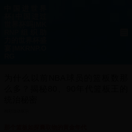
中国进世界
杯|中国进过
世界杯吗|MK
RNP组织助
力的世界杯盛
宴|MKRNP.O
RG
为什么以前NBA球员的篮板数那
么多？揭秘80、90年代篮板王的
统治秘密
精彩活动展示
那个篮板如探囊取物的黄金年代