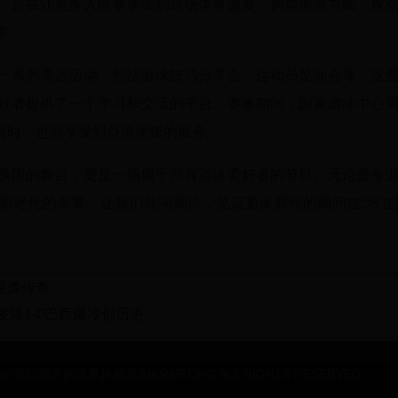
，旨在让更多人能够享受到这场体育盛宴。购票渠道方面，观
票。
一系列周边活动，包括游泳技巧分享会、运动员见面会等。这
好者提供了一个学习和交流的平台。赛事期间，国家游泳中心
同时，也能享受到舒适便捷的服务。
极限的舞台，更是一场属于所有游泳爱好者的节日。无论是专
彩绝伦的赛事。让我们共同期待，见证更多辉煌的瞬间在“水立
逆袭传奇
麦隆1-0巴西爆冷创历史
P组织助力的世界杯盛宴|MKRNP.ORG ALL RIGHTS RESERVED.