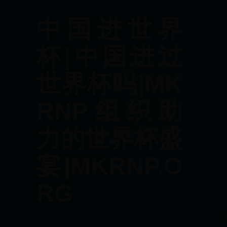
中国进世界
杯|中国进过
世界杯吗|MK
RNP组织助
力的世界杯盛
宴|MKRNP.O
RG