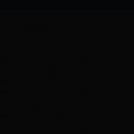
最新发表
米卢执教中国队的辉煌时刻：2002年世界杯的难
忘记忆
云南竟走运动员在国际赛场上刷新纪录，展现中
标志着
国速度与坚韧精神
Lakers 球员涉毒事件引发 NBA 重大关注，球队
高层紧急回应
名身着
乒乓球运动员陈思羽：在世界杯赛场上书写属于
为东道
自己的传奇
墨西哥世界杯16强赛：激情对决与历史性突破
共同享
从NBA Live球员库看世界杯：虚拟与现实体育的
完美融合