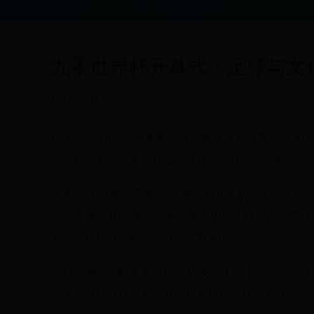
九零世界杯开幕式：足球与文
精彩活动展示
1990年6月8日，意大利罗马的奥林匹克体育场迎
世界杯的正式开幕，更成为足球与文化完美交融的经
开幕式以“足球与艺术”为主题，将意大利悠久的历史
传统服饰的舞者涌入场地，演绎了意大利从古罗马时
主的深厚底蕴，也为全球观众带来了一场视觉与听觉
随后，国际足联主席阿维兰热发表了热情洋溢的致辞
受这场足球盛宴。紧接着，意大利总统科西加宣布世