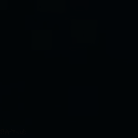
织合作动态