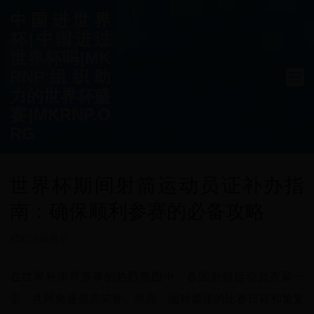
中国进世界
杯|中国进过
世界杯吗|MK
RNP组织助
力的世界杯盛
宴|MKRNP.O
RG
世界杯期间射箭运动员证补办指
南：确保顺利参赛的必备攻略
精彩活动展示
在世界杯体育赛事的热烈氛围中，各国射箭运动员齐聚一
堂，共同角逐最高荣誉。然而，面对紧张的比赛日程和繁复