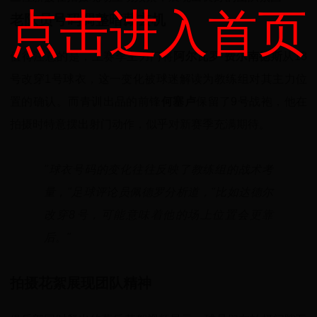
点击进入首页
老队员号码调整暗藏玄机
值得注意的是，上赛季主力门将
阿尔瓦罗·费尔南德斯
从13
号改穿1号球衣，这一变化被球迷解读为教练组对其主力位
置的确认。而青训出品的前锋
何塞卢
保留了9号战袍，他在
拍摄时特意摆出射门动作，似乎对新赛季充满期待。
"球衣号码的变化往往反映了教练组的战术考
量，"足球评论员佩德罗分析道，"比如达德尔
改穿8号，可能意味着他的场上位置会更靠
后。"
拍摄花絮展现团队精神