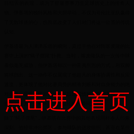
目结舌的表现，成为了那届赛事乃至足球历史上的传奇人
物。伊基塔的独特风格和大胆举动，不仅为哥伦比亚队赢得
了无数球迷的心，也彻底改变了人们对门将这一位置的传统
认知。
伊基塔最为人津津乐道的瞬间，莫过于他在对阵喀麦隆的比
赛中上演的“蝎子摆尾”扑救。当时，喀麦隆队的一次传中球
看似毫无威胁，但伊基塔却以一种匪夷所思的方式，用双脚
将球挡出。这一动作不仅展现了他超凡的身体协调性和反应
速度，更体现了他对比赛局势的精准判断和对自身能力的绝
点击进入首页
对自信。尽管最终哥伦比亚队以1比2惜败，但伊基塔的这一
扑救却成为了世界杯历史上最经典的瞬间之一。
除了“蝎子摆尾”，伊基塔在比赛中的其他表现同样令人印象
深刻。他经常冲出禁区，参与球队的进攻组织，甚至在某些