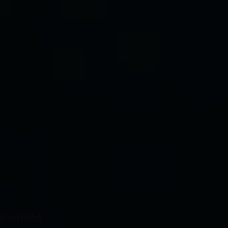
织合作动态