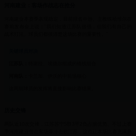
河南建业：客场作战志在抢分
河南建业本赛季表现稳定，目前排名中游。主教练哈维尔在
赛前发布会上说："我们知道江苏队很强，但我们有自己的
战术打法。球员们都很清楚这场比赛的重要性。"
关键球员对决
江苏队：
特谢拉、埃德尔组成的锋线组合
河南队：
卡兰加、伊沃的中前场核心
这两组球员的发挥将直接影响比赛结果。
历史交锋
两队近10次交锋，江苏苏宁5胜3平2负占据优势。不过上赛
季河南建业曾在客场爆冷击败江苏，这也让本场比赛充满悬