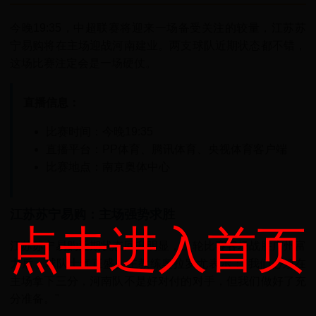
今晚19:35，中超联赛将迎来一场备受关注的较量，江苏苏
宁易购将在主场迎战河南建业。两支球队近期状态都不错，
这场比赛注定会是一场硬仗。
直播信息：
比赛时间：今晚19:35
直播平台：PP体育、腾讯体育、央视体育客户端
比赛地点：南京奥体中心
江苏苏宁易购：主场强势求胜
点击进入首页
江苏苏宁易购近期状态回升明显，上轮比赛客场战胜广州富
力后，球队士气正盛。主教练奥拉罗尤表示："我们必须在
主场拿下三分，河南队不是好对付的对手，但我们做好了充
分准备。"